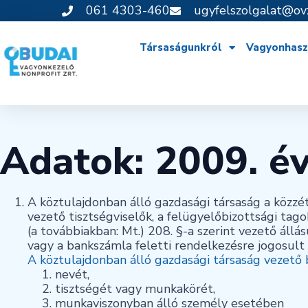
061 4303-460
ugyfelszolgalat@ov
Társaságunkról
Vagyonhasz
Adatok: 2009. év
A köztulajdonban álló gazdasági társaság a közzét
vezető tisztségviselők, a felügyelőbizottsági tag
(a továbbiakban: Mt.) 208. §-a szerint vezető áll
vagy a bankszámla feletti rendelkezésre jogosult
A köztulajdonban álló gazdasági társaság vezető
nevét,
tisztségét vagy munkakörét,
munkaviszonyban álló személy esetében