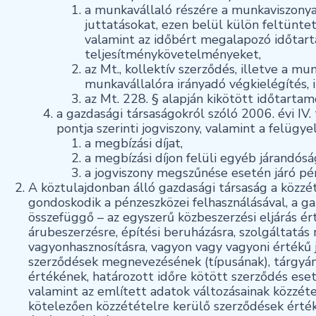
a munkavállaló részére a munkaviszonya
juttatásokat, ezen belül külön feltünte
valamint az időbért megalapozó időtart
teljesítménykövetelményeket,
az Mt., kollektív szerződés, illetve a m
munkavállalóra irányadó végkielégítés, 
az Mt. 228. § alapján kikötött időtartam
a gazdasági társaságokról szóló 2006. évi IV. 
pontja szerinti jogviszony, valamint a felügy
a megbízási díjat,
a megbízási díjon felüli egyéb járandósá
a jogviszony megszűnése esetén járó pén
A köztulajdonban álló gazdasági társaság a közzé
gondoskodik a pénzeszközei felhasználásával, a g
összefüggő – az egyszerű közbeszerzési eljárás é
árubeszerzésre, építési beruházásra, szolgáltatá
vagyonhasznosításra, vagyon vagy vagyoni értékű 
szerződések megnevezésének (típusának), tárgyána
értékének, határozott időre kötött szerződés es
valamint az említett adatok változásainak közzét
kötelezően közzétételre kerülő szerződések érték