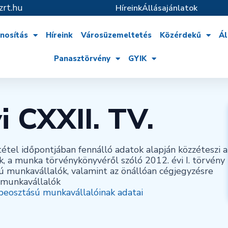
zrt.hu
Híreink
Állásajánlatok
nosítás
Híreink
Városüzemeltetés
Közérdekű
Ál
Panasztörvény
GYIK
i CXXII. TV.
étel időpontjában fennálló adatok alapján közzéteszi a
ok, a munka törvénykönyvéről szóló 2012. évi I. törvény
ású munkavállalók, valamint az önállóan cégjegyzésre
 munkavállalók
 beosztású munkavállalóinak adatai