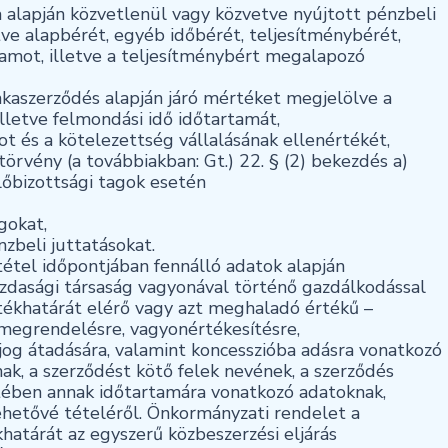
 alapján közvetlenül vagy közvetve nyújtott pénzbeli
tve alapbérét, egyéb időbérét, teljesítménybérét,
amot, illetve a teljesítménybért megalapozó
unkaszerződés alapján járó mértéket megjelölve a
illetve felmondási idő időtartamát,
ot és a kötelezettség vállalásának ellenértékét,
törvény (a továbbiakban: Gt.) 22. § (2) bekezdés a)
előbizottsági tagok esetén
gokat,
zbeli juttatásokat.
tétel időpontjában fennálló adatok alapján
azdasági társaság vagyonával történő gazdálkodással
rtékhatárát elérő vagy azt meghaladó értékű –
s megrendelésre, vagyonértékesítésre,
jog átadására, valamint koncesszióba adásra vonatkozó
k, a szerződést kötő felek nevének, a szerződés
etében annak időtartamára vonatkozó adatoknak,
ehetővé tételéről. Önkormányzati rendelet a
határát az egyszerű közbeszerzési eljárás